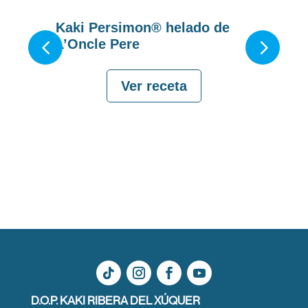
Kaki Persimon® helado de
Past
L’Oncle Pere
Per
Ver receta
D.O.P. KAKI RIBERA DEL XÚQUER