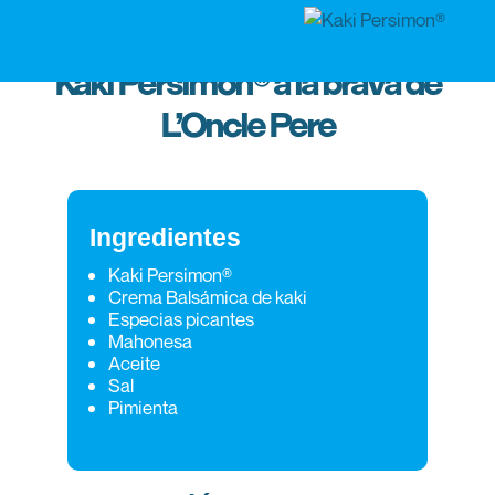
Kaki Persimon® a la brava de
L’Oncle Pere
Ingredientes
Kaki Persimon®
Crema Balsámica de kaki
Especias picantes
Mahonesa
Aceite
Sal
Pimienta